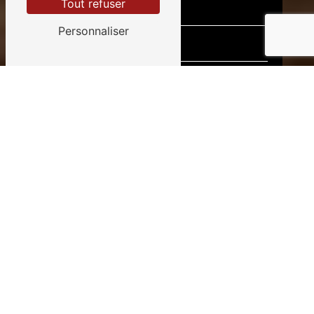
Tout refuser
Personnaliser
Vous n'êtes pas un robot, veuillez
répondre à cette question : combien font
six plus dix ?
En cochant cette case, j'accepte les