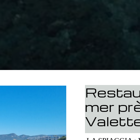
Restau
mer pr
Valett