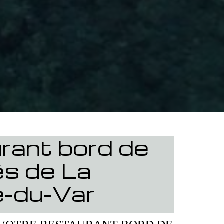
rant bord de
ès de La
e-du-Var